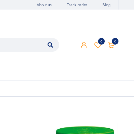
About us
Track order
Blog
0
0