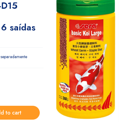
-D15
6 saídas
 separadamente
d to cart